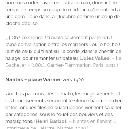
hommes rôdent avec un outil à la main, donnant de
temps en temps un coup de marteau qu’on entend à
une demi-lieue dans l’air, lugubre comme un coup de
cloche d’église.
[…] Oh ! ce silence ! troublé seulement par le bruit
d’une conversation entre les mariniers ! ou le ho, ho !
lent de ceux qui tirent sur la corde, dans le chemin de
halage, pour remonter un bateau.
(
Jules Vallès
, « Le
Bachelier » (1881), Garnier-Flammarion, Paris, 2011.)
Nantes
– place Viarme
, vers 1920
Une fois par mois, dès le matin, les mugissements et
les hennissements secouent le silence habituel du lieu
et les longues files de quadrupèdes viennent s’aligner
par catégories, sous le fouet des bouviers et des
maquignons.
(
Henri Barbot
, « Nantes en flânant »,
Imprimerie de Lajartre, Nantes, 1930.)