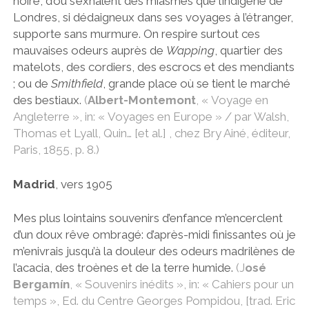
noire, d’où s’exhalent des miasmes que l’indigène de
Londres, si dédaigneux dans ses voyages à l’étranger,
supporte sans murmure. On respire surtout ces
mauvaises odeurs auprès de
Wapping
, quartier des
matelots, des cordiers, des escrocs et des mendiants
; ou de
Smithfield
, grande place où se tient le marché
des bestiaux.
(
Albert-Montemont
, « Voyage en
Angleterre », in: « Voyages en Europe » / par Walsh,
Thomas et Lyall, Quin… [et al.] , chez Bry Ainé, éditeur,
Paris, 1855, p. 8.)
Madrid
, vers 1905
Mes plus lointains souvenirs d’enfance m’encerclent
d’un doux rêve ombragé: d’après-midi finissantes où je
m’enivrais jusqu’à la douleur des odeurs madrilènes de
l’acacia, des troènes et de la terre humide.
(J
osé
Bergamín
, « Souvenirs inédits », in: « Cahiers pour un
temps », Ed. du Centre Georges Pompidou, [trad. Eric