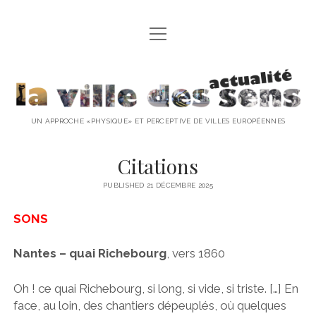
open
ACCUEIL
menu
ACTUALITÉ
la
ODEURS
ville
UN APPROCHE «PHYSIQUE» ET PERCEPTIVE DE VILLES EUROPÉENNES
SONS
des
Citations
LUMIÈRES
sens
PUBLISHED 21 DÉCEMBRE 2025
TOUCHERS
-
SONS
actualité
Nantes
– quai Richebourg
, vers 1860
Oh ! ce quai Richebourg, si long, si vide, si triste. […] En
face, au loin, des chantiers dépeuplés, où quelques