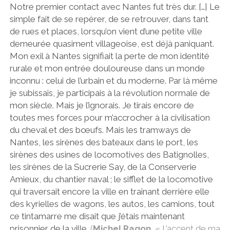
Notre premier contact avec Nantes fut très dur. […] Le
simple fait de se repérer, de se retrouver, dans tant
de rues et places, lorsqu’on vient d’une petite ville
demeurée quasiment villageoise, est déjà paniquant.
Mon exil à Nantes signifiait la perte de mon identité
rurale et mon entrée douloureuse dans un monde
inconnu : celui de l’urbain et du moderne. Par là même
je subissais, je participais à la révolution normale de
mon siècle. Mais je l’ignorais. Je tirais encore de
toutes mes forces pour m’accrocher à la civilisation
du cheval et des bœufs. Mais les tramways de
Nantes, les sirènes des bateaux dans le port, les
sirènes des usines de locomotives des Batignolles,
les sirènes de la Sucrerie Say, de la Conserverie
Amieux, du chantier naval ; le sifflet de la locomotive
qui traversait encore la ville en traînant derrière elle
des kyrielles de wagons, les autos, les camions, tout
ce tintamarre me disait que j’étais maintenant
prisonnier de la ville.
(
Michel Ragon
, « L’accent de ma