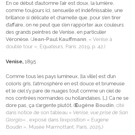
En ce début d’automne l’air est doux, la lumière,
comme toujours ici, sensuelle et indéfinissable, une
brillance si délicate et charnelle que, pour s’en tirer
d’affaire, on ne peut que s’en rapporter aux couleurs
des grands peintres de Venise, en particulier
Véronèse.
(
Jean-Paul Kauffmann
, « Venise à
double tour », Equateurs, Paris, 2019, p. 42.)
Venise,
1895
Comme tous les pays lumineux, [la ville] est d’un
coloris gris, l’atmosphère en est douce et brumeuse
et le ciel s’y pare de nuages tout comme un ciel de
nos contrées normandes ou hollandaises. […] Ca ne se
dore pas, ça s’argente plutôt. (
E
ugène Boudin
, cité
dans notice de son tableau «
Venise, vue prise de San
Giorgio
« , exposé dans l’exposition « Eugène
Boudin », Musée Marmottant, Paris, 2025.)