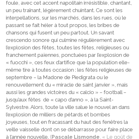
foule, avec cet accent napolitain irrésistible, chantant,
un peu traînant, légèrement chuintant. Ce sont les
interpellations, sur les marchés, dans les rues, où le
passant se fait héler à tout propos, les bribes de
chansons qui fusent un peu partout. Un savant
crescendo sonore qui culmine régulièrement avec
l’explosion des fêtes, toutes les fêtes, religieuses ou
franchement païennes, ponctuées par l’explosion de
« fuocchi », ces feux d’artifice que la population elle-
même tire à toutes occasion : les fêtes religieuses de
septembre – la Madone de Piedigrata ou le
renouvellement du « miracle de saint janvier », mais
aussi les grandes victoires du « calcio » – football –
jusqu’aux fêtes de « capo d’anno », à la Saint-
Sylvestre. Alors, toute la ville salue le nouvel an dans
l’explosion de milliers de pétards et bombes
joyeuses, tout en fracassant du haut des fenêtres la
veille vaisselle dont on se débarrasse pour faire place
à l’année nouvelle.
(
Pascale Lismonde
, « Le goût de