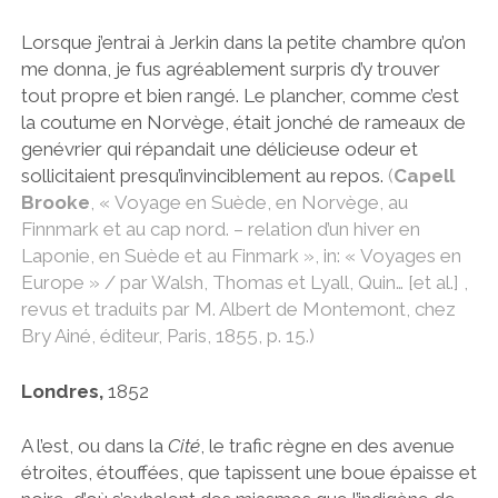
Lorsque j’entrai à Jerkin dans la petite chambre qu’on
me donna, je fus agréablement surpris d’y trouver
tout propre et bien rangé. Le plancher, comme c’est
la coutume en Norvège, était jonché de rameaux de
genévrier qui répandait une délicieuse odeur et
sollicitaient presqu’invinciblement au repos.
(
Capell
Brooke
, « Voyage en Suède, en Norvège, au
Finnmark et au cap nord. – relation d’un hiver en
Laponie, en Suède et au Finmark », in: « Voyages en
Europe » / par Walsh, Thomas et Lyall, Quin… [et al.] ,
revus et traduits par M. Albert de Montemont, chez
Bry Ainé, éditeur, Paris, 1855, p. 15.)
Londres,
1852
A l’est, ou dans la
Cité
, le trafic règne en des avenue
étroites, étouffées, que tapissent une boue épaisse et