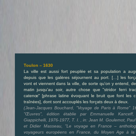
Toulon – 1630
La ville est aussi fort peuplée et sa population a au
depuis que les galères séjournent au port. […] les forç
vont et viennent dans la ville, de sorte qu'on y entend, de
matin jusqu'au soir, autre chose que "stridor ferri tr
catenœ" [phrase latine évoquant le bruit que font les 
traînées], dont sont accouplés les forçats deux à deux.
(Jean-Jacques Bouchard, "Voyage de Paris à Rome" 16
"Œuvres", édition établie par Emmanuelle Kanceff, 
Giappichelli, 1976-1977, T. I. , in: Jean M. Goulemot, Paul
et Didier Masseau, "Le voyage en France – antholog
voyageurs européens en France, du Moyen Age à la 