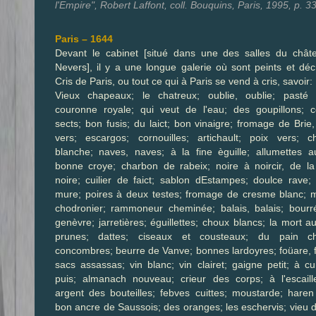
l'Empire", Robert Laffont, coll. Bouquins, Paris, 1995, p. 33
Paris – 1644
Devant le cabinet [situé dans une des salles du chât
Nevers], il y a une longue galerie où sont peints et décr
Cris de Paris, ou tout ce qui à Paris se vend à cris, savoir:
Vieux chapeaux; le chatreux; oublie, oublie; pasté c
couronne royale; qui veut de l'eau; des goupillons; c
sects; bon fusis; du laict; bon vinaigre; fromage de Brie
vers; escargos; cornouilles; artichault; poix vers; c
blanche; naves, naves; à la fine èguille; allumettes au
bonne croye; charbon de rabeix; noire à noircir, de la
noire; cuilier de faict; sablon dEstampes; doulce rave;
mure; poires à deux testes; fromage de cresme blanc; 
chodronier; rammoneur cheminée; balais, balais; bour
genèvre; jarretières; éguillettes; choux blancs; la mort au
prunes; dattes; ciseaux et cousteaux; du pain ch
concombres; beurre de Vanve; bonnes lardoyres; foüare, 
sacs assassas; vin blanc; vin clairet; gaigne petit; à cu
puis; almanach nouveau; crieur des corps; à l'escaill
argent des bouteilles; febves cuittes; moustarde; haren
bon ancre de Saussois; des oranges; les eschervis; vieu 