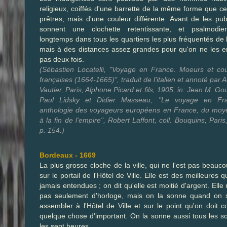
religieux, coiffés d'une barrette de la même forme que ce
prêtres, mais d'une couleur différente. Avant de les publi
sonnent une clochette retentissante, et psalmodien
longtemps dans tous les quartiers les plus fréquentés de la
mais à des distances assez grandes pour qu'on ne les 
pas deux fois.
(Sébastien Locatelli, "Voyage en France. Moeurs et c
françaises (1664-1665)", traduit de l'italien et annoté par 
Vautier, Paris, Alphone Picard et fils, 1905, in: Jean M. Go
Paul Lidsky et Didier Masseau, "Le voyage en Fr
anthologie des voyageurs européens en France, du moy
à la fin de l'empire", Robert Laffont, coll. Bouquins, Paris
p. 154.)
Bordeaux - 1669
La plus grosse cloche de la ville, qui ne l'est pas beauco
sur le portail de l'Hôtel de Ville. Elle est des meilleures q
jamais entendues ; on dit qu'elle est moitié d'argent. Elle 
pas seulement d'horloge, mais on la sonne quand on s
assembler à l'Hôtel de Ville et sur le point qu'on doit c
quelque chose d'important. On la sonne aussi tous les so
les sept heures.