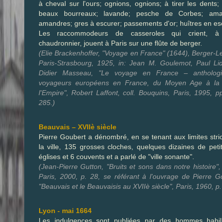
à cheval sur l'ours; ognions, ognions; à tirer les dents
beaux bourreaux; lavande; pesche de Corbes; ama
amandres; gres à escurer; passements d'or; huîtres en esc
Les raccommodeurs de casseroles qui crient, à
chaudronnier, jouent à Paris sur une flûte de berger.
(Elie Brackenhoffer, "Voyage en France" (1644), Berger-Le
Paris-Strasbourg, 1925, in: Jean M. Goulemot, Paul Li
Didier Masseau, "Le voyage en France – antholog
voyageurs européens en France, du Moyen Age à la 
l'Empire", Robert Laffont, coll. Bouquins, Paris, 1995, p
285.)
Beauvais – XVIIè siècle
Pierre Goubert a dénombré, en se tenant aux limites stri
la ville, 135 grosses cloches, quelques dizaines de peti
églises et 6 couvents et a parlé de "ville sonante".
(Jean-Pierre Gutton, "Bruits et sons dans notre histoire", 
Paris, 2000, p. 28, se référant à l'ouvrage de Pierre G
"Beauvais et le Beauvaisis au XVIIè siècle", Paris, 1960, p.
Lyon - mai 1664
Les indulgences sont publiées par des hommes habil