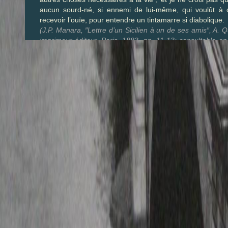
aucun sourd-né, si ennemi de lui-même, qui voulût à 
recevoir l’ouïe, pour entendre un tintamarre si diabolique.
(J.P. Manara, ″Lettre d’un Sicilien à un de ses amis″, A. Q
imprimeur-éditeur, Paris, 1883, pp. 11-13; consultable en 
http://www.archive.org/details/lettredunsicili00maragoog)
Saint-Malo – fin XVIIè siècle
Pour surveiller les navires, les Malouins utilisent de te
dogues anglais ; ces chiens, attachés à l’entrée du Sillo
la mer est haute, et près du pont de la Balise, à marée
sont lâchés à l’heure du couvre-feu… Le chiennetier 
rappelle qu’au matin, au moyen de sa trompette en cuivr
les enfermer dans leur cabane sous le bastion de Holland
(Armel de Wismes, ″La vie quotidienne dans les ports 
aux XVIIè – XVIIIè siècles″, Hachette, Paris, 1973, p. 95)