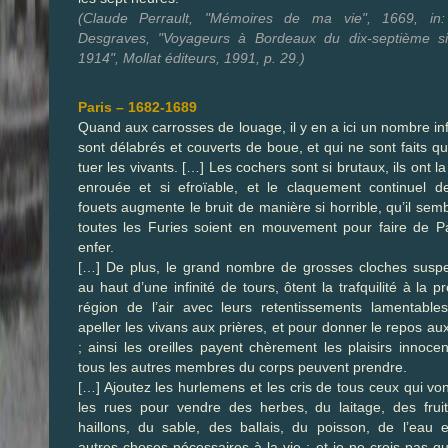
(Claude Perrault, "Mémoires de ma vie", 1669, in:
Desgraves, "Voyageurs à Bordeaux du dix-septième si
1914", Mollat éditeurs, 1991, p. 29.)
Paris – 1682-1689
Quand aux carrosses de louage, il y en a ici un nombre infi
sont délabrés et couverts de boue, et qui ne sont faits q
tuer les vivants. […] Les cochers sont si brutaux, ils ont la
enrouée et si efroïable, et le claquement continuel d
fouets augmente le bruit de manière si horrible, qu’il sem
toutes les Furies soient en mouvement pour faire de P
enfer.
[…] De plus, le grand nombre de grosses cloches susp
au haut d’une infinité de tours, ôtent la trafquilité à la p
région de l’air avec leurs retentissements lamentable
apeller les vivans aux prières, et pour donner le repos au
; ainsi les oreilles payent chèrement les plaisirs innoce
tous les autres membres du corps peuvent prendre.
[…] Ajoutez les hurlemens et les cris de tous ceux qui vo
les rues pour vendre des herbes, du laitage, des frui
haillons, du sable, des ballais, du poisson, de l’eau e
autres choses nécessaires à la vie ; et je ne crois pas qu’i